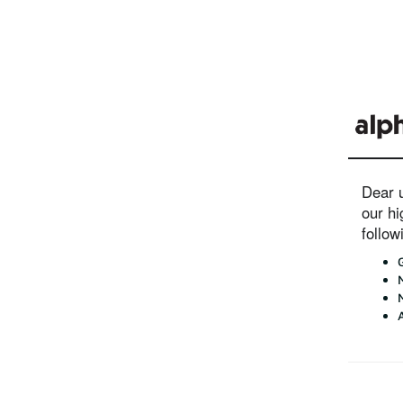
Dear u
our hi
follo