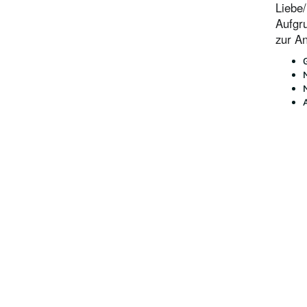
Liebe/
Aufgru
zur A